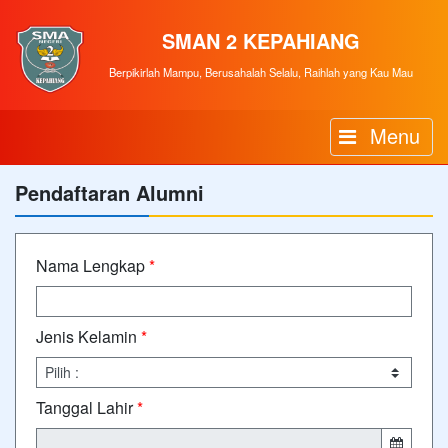
SMAN 2 KEPAHIANG
Berpikirlah Mampu, Berusahalah Selalu, Raihlah yang Kau Mau
Menu
Pendaftaran Alumni
Nama Lengkap
*
Jenis Kelamin
*
Tanggal Lahir
*