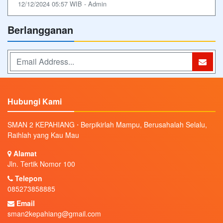
12/12/2024 05:57 WIB - Admin
Berlangganan
Hubungi Kami
SMAN 2 KEPAHIANG ⋅ Berpikirlah Mampu, Berusahalah Selalu,
Raihlah yang Kau Mau
Alamat
Jln. Tertik Nomor 100
Telepon
085273858885
Email
sman2kepahiang@gmail.com