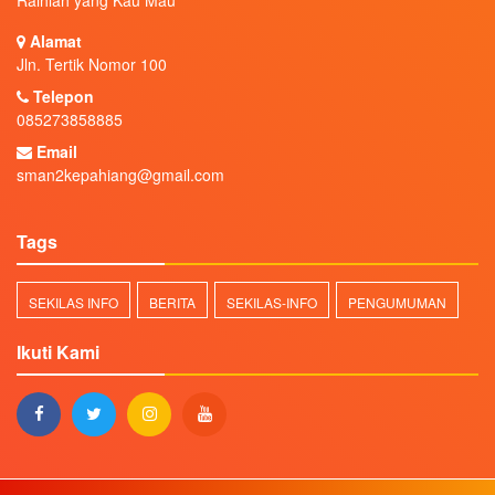
Alamat
Jln. Tertik Nomor 100
Telepon
085273858885
Email
sman2kepahiang@gmail.com
Tags
SEKILAS INFO
BERITA
SEKILAS-INFO
PENGUMUMAN
Ikuti Kami