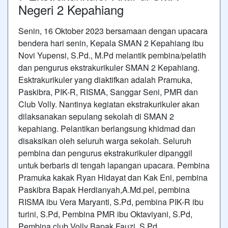
Negeri 2 Kepahiang
Senin, 16 Oktober 2023 bersamaan dengan upacara
bendera hari senin, Kepala SMAN 2 Kepahiang ibu
Novi Yupensi, S.Pd., M.Pd melantik pembina/pelatih
dan pengurus ekstrakurikuler SMAN 2 Kepahiang.
Esktrakurikuler yang diaktifkan adalah Pramuka,
Paskibra, PIK-R, RISMA, Sanggar Seni, PMR dan
Club Volly. Nantinya kegiatan ekstrakurikuler akan
dilaksanakan sepulang sekolah di SMAN 2
kepahiang. Pelantikan berlangsung khidmad dan
disaksikan oleh seluruh warga sekolah. Seluruh
pembina dan pengurus ekstrakurikuler dipanggil
untuk berbaris di tengah lapangan upacara. Pembina
Pramuka kakak Ryan Hidayat dan Kak Eni, pembina
Paskibra Bapak Herdianyah,A.Md.pel, pembina
RISMA ibu Vera Maryanti, S.Pd, pembina PIK-R ibu
turini, S.Pd, Pembina PMR ibu Oktaviyani, S.Pd,
Pembina club Volly Bapak Fauzi, S.Pd.